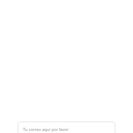
Conocimiento
Exploramos fenómenos sociales y sus 
implicaciones.
INVESTIGACIÓN
contacto@elverbo.com
+34 912 345 678
REFLEXIÓN
Ingresa tu correo electrónico